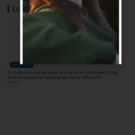
Lo más visto
SOCIEDAD
El Gobierno declara alerta roja en la costa por ciclón
extratropical con vientos de hasta 120 km/h
06/08/26