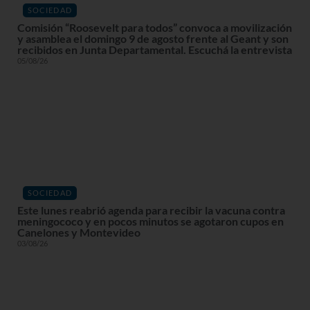
SOCIEDAD
Comisión “Roosevelt para todos” convoca a movilización
y asamblea el domingo 9 de agosto frente al Geant y son
recibidos en Junta Departamental. Escuchá la entrevista
05/08/26
SOCIEDAD
Este lunes reabrió agenda para recibir la vacuna contra
meningococo y en pocos minutos se agotaron cupos en
Canelones y Montevideo
03/08/26