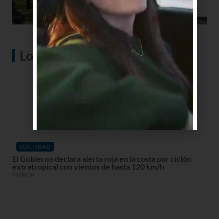
Lo más visto
SOCIEDAD
El Gobierno declara alerta roja en la costa por ciclón
extratropical con vientos de hasta 120 km/h
06/08/26