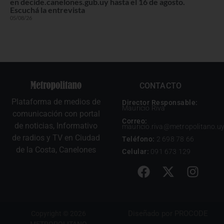
en decide.canelones.gub.uy hasta el 16 de agosto.
Escuchá la entrevista
05/08/26
CONTACTO
Plataforma de medios de
Director Responsable:
Mauricio Riva
comunicación con portal
Correo:
de noticias, Informativo
mauricio.riva@metropolitano.u
de radios y TV en Ciudad
Teléfono:
2 698 78 66
de la Costa, Canelones
Celular:
091 673 129
Diseñado por
PROCODE
Copyright © 2026
METROPOLITANO