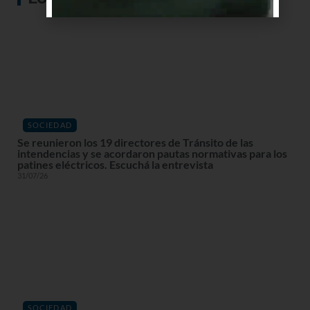
SOCIEDAD
Se reunieron los 19 directores de Tránsito de las
intendencias y se acordaron pautas normativas para los
patines eléctricos. Escuchá la entrevista
31/07/26
SOCIEDAD