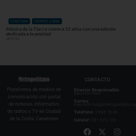
,
CULTURA
TIEMPO LIBRE
Música de la Tierra celebra 15 años con una edición
dedicada a la amistad
28/07/26
CONTACTO
Plataforma de medios de
Director Responsable:
Mauricio Riva
comunicación con portal
Correo:
de noticias, Informativo
mauricio.riva@metropolitano.u
de radios y TV en Ciudad
Teléfono:
2 698 78 66
de la Costa, Canelones
Celular:
091 673 129