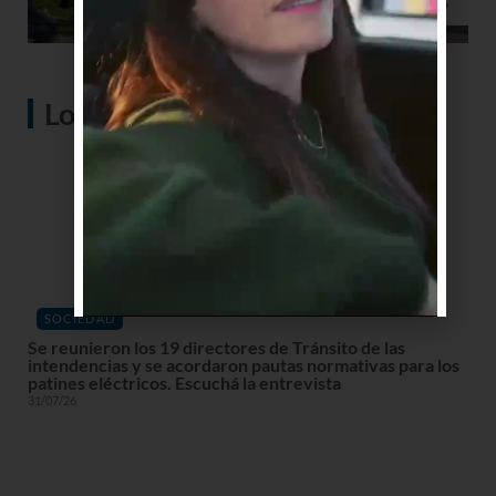
Lo más visto
SOCIEDAD
Se reunieron los 19 directores de Tránsito de las
intendencias y se acordaron pautas normativas para los
patines eléctricos. Escuchá la entrevista
31/07/26