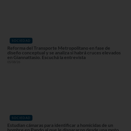
SOCIEDAD
Reforma del Transporte Metropolitano en fase de
diseño conceptual y se analiza si habrá cruces elevados
en Giannattasio. Escuchá la entrevista
05/08/26
SOCIEDAD
Estudian cámaras para identificar a homicidas de un
hombre en Pando al que le dispararon desde una moto