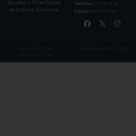
de radios y TV en Ciudad
Teléfono:
2 698 78 66
de la Costa, Canelones
Celular:
091 673 129
Diseñado por
PROCODE
Copyright © 2026
METROPOLITANO