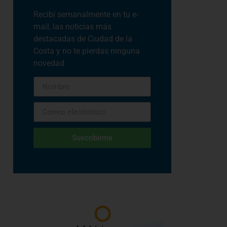
Recibí semanalmente en tu e-
mail, las noticias más
destacadas de Ciudad de la
Costa y no te pierdas ninguna
novedad
Suscribirme