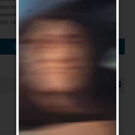
bajos realizados, se podrán presentar fenómenos
conveniente posterior al restablecimiento del
0800 1871. En caso de mal tiempo los trabajos se
Suscribirme