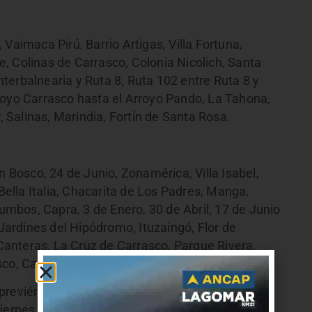
Vaimaca Pirú, Barrio Artigas, Villa Fortuna,
, Colinas de Carrasco, Colonia Nicolich, Santa
Interbalnearia y Ruta 8, Ruta 102 entre Ruta 8 y
royo Carrasco hasta el Arroyo Pando, La Tahona,
Salinas, Marindia, Fortín de Santa Rosa.
n Bosco, 24 de Junio, Zonamérica, Villa Isabel,
 Bella Italia, Chacarita de Los Padres, Manga,
bos, Capra, 3 de Enero, 30 de Abril, 17 de Junio
ardines del Hipódromo, Ituzaingó, Flor de
anteras, La Cruz de Carrasco, Parque Rivera,
sco, Carrasco Norte, Bañados de Carrasco.
previéndose el restablecimiento del servicio para
viernes 31/05/2019. Una vez restablecido el