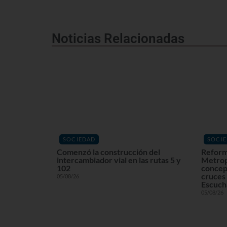
Noticias Relacionadas
SOCIEDAD
SOCI
Comenzó la construcción del
Reform
intercambiador vial en las rutas 5 y
Metrop
102
concept
cruces 
05/08/26
Escuchá
05/08/26