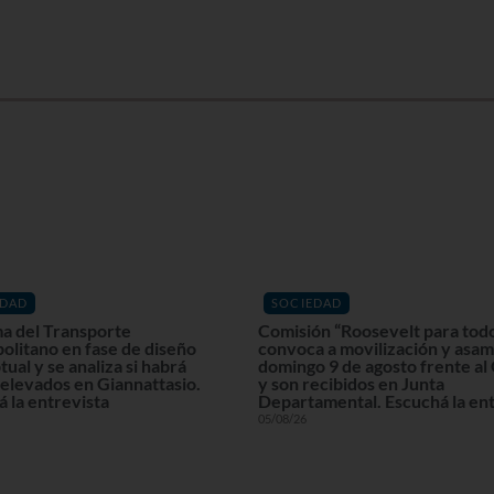
EDAD
SOCIEDAD
a del Transporte
Comisión “Roosevelt para tod
olitano en fase de diseño
convoca a movilización y asam
ual y se analiza si habrá
domingo 9 de agosto frente al
elevados en Giannattasio.
y son recibidos en Junta
 la entrevista
Departamental. Escuchá la ent
05/08/26