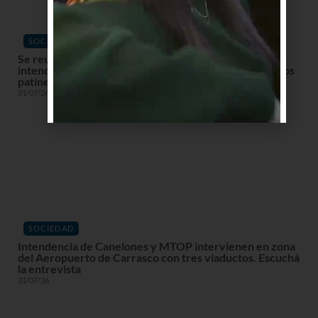
SOCIEDAD
Se reunieron los 19 directores de Tránsito de las
intendencias y se acordaron pautas normativas para los
patines eléctricos. Escuchá la entrevista
31/07/26
SOCIEDAD
Intendencia de Canelones y MTOP intervienen en zona
del Aeropuerto de Carrasco con tres viaductos. Escuchá
la entrevista
31/07/26