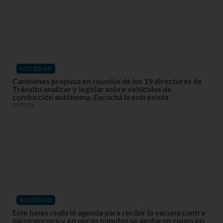
SOCIEDAD
Canelones propuso en reunión de los 19 directores de
Tránsito analizar y legislar sobre vehículos de
conducción autónoma. Escuchá la entrevista
31/07/26
SOCIEDAD
Este lunes reabrió agenda para recibir la vacuna contra
meningococo y en pocos minutos se agotaron cupos en