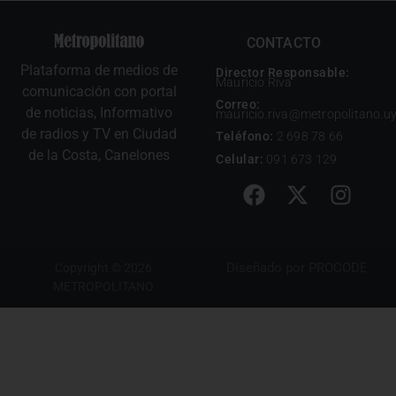
CONTACTO
Plataforma de medios de
Director Responsable:
Mauricio Riva
comunicación con portal
Correo:
de noticias, Informativo
mauricio.riva@metropolitano.u
de radios y TV en Ciudad
Teléfono:
2 698 78 66
de la Costa, Canelones
Celular:
091 673 129
Diseñado por
PROCODE
Copyright © 2026
METROPOLITANO