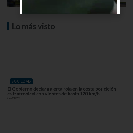
Lo más visto
SOCIEDAD
El Gobierno declara alerta roja en la costa por ciclón
extratropical con vientos de hasta 120 km/h
06/08/26