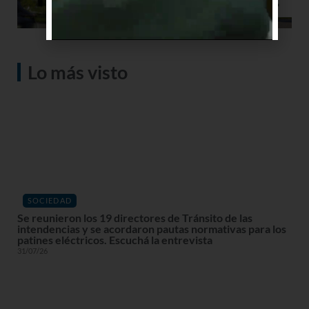
Lo más visto
SOCIEDAD
Se reunieron los 19 directores de Tránsito de las
intendencias y se acordaron pautas normativas para los
patines eléctricos. Escuchá la entrevista
31/07/26