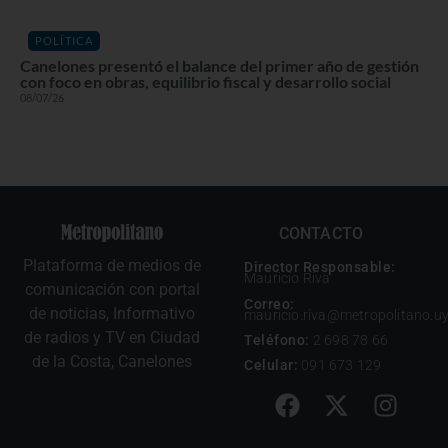
POLÍTICA
Canelones presentó el balance del primer año de gestión
con foco en obras, equilibrio fiscal y desarrollo social
08/07/26
CONTACTO
Plataforma de medios de
Director Responsable:
Mauricio Riva
comunicación con portal
Correo:
de noticias, Informativo
mauricio.riva@metropolitano.u
de radios y TV en Ciudad
Teléfono:
2 698 78 66
de la Costa, Canelones
Celular:
091 673 129