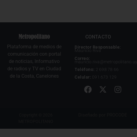
CONTACTO
Plataforma de medios de
Director Responsable:
Mauricio Riva
comunicación con portal
Correo:
de noticias, Informativo
mauricio.riva@metropolitano.u
de radios y TV en Ciudad
Teléfono:
2 698 78 66
de la Costa, Canelones
Celular:
091 673 129
Diseñado por
PROCODE
Copyright © 2026
METROPOLITANO