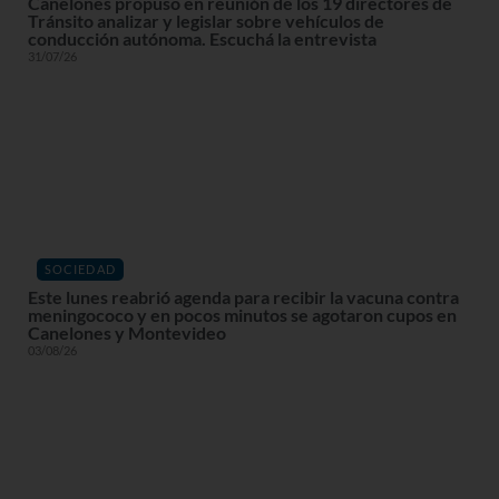
Canelones propuso en reunión de los 19 directores de
Tránsito analizar y legislar sobre vehículos de
conducción autónoma. Escuchá la entrevista
31/07/26
SOCIEDAD
Este lunes reabrió agenda para recibir la vacuna contra
meningococo y en pocos minutos se agotaron cupos en
Canelones y Montevideo
03/08/26