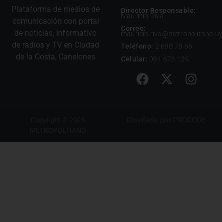
Plataforma de medios de
Director Responsable:
Mauricio Riva
comunicación con portal
Correo:
de noticias, Informativo
mauricio.riva@metropolitano.u
de radios y TV en Ciudad
Teléfono:
2 698 78 66
de la Costa, Canelones
Celular:
091 673 129
Diseñado por
PROCODE
Copyright © 2026
METROPOLITANO