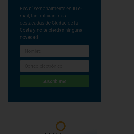
Recibí semanalmente en tu e-
mail, las noticias más
destacadas de Ciudad de la
Costa y no te pierdas ninguna
novedad
Suscribirme