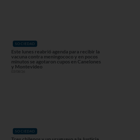
SOCIEDAD
Este lunes reabrió agenda para recibir la
vacuna contra meningococo y en pocos
minutos se agotaron cupos en Canelones
y Montevideo
03/08/26
SOCIEDAD
Tres chilenos y un uruguayo a la Justicia