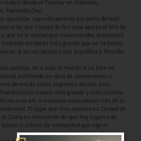
 realizó desde el Festitur en Atlántida,
s, Yamandú Orsi.
la oposición, específicamente por parte del edil
acerca de que Ciudad de la Costa aporta el 40% de
 y que es la ciudad que menos recibe, puntualizó
a inversión en obras más grande que se ha hecho
erno. A su vez destacó que la política y filosofía
las cuentas, no a todo el mundo le va bien en
stamos invirtiendo en obra de saneamiento y
eces de me da hasta veguenza decirlo, pero
infraestructura urbana más grande y más costosa
 Ahora si es así, si estamos recaudando más de lo
 solidaridad. El lugar que más apoorta es Ciudad de
e la Costa es consciente de que hay lugares de
eno el criterio de solidaridad que rige el