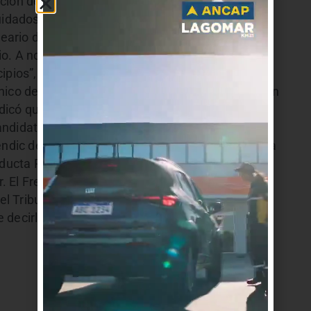
ación de nuevos municipios en el departamento
uidadoso terminás con un municipio en Tiscornia,
neario de la Costa de Oro quiere su municipio,
o. A nostros nos presentaron dos iniciativas en
ipios”, puntualizó.
nico de precandidatos a la Presidencia que se han
indicó que “capás que hay lugar para más”.
ndidaturas se largaron tarde. A su vez consideró
ndic debería ser tratado en la fuerza política para
ducta Política del FA. “Renunicar a la vice
El Frente lo que tiene que hacer es resolver lo
 Tribunal de Conducta. Yo se lo que haría en su
 decirlo”, apuntó.