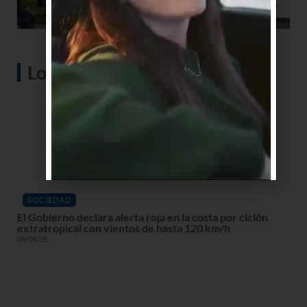
Lo más visto
SOCIEDAD
El Gobierno declara alerta roja en la costa por ciclón
extratropical con vientos de hasta 120 km/h
06/08/26