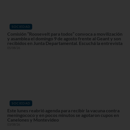
SOCIEDAD
Comisión “Roosevelt para todos” convoca a movilización
y asamblea el domingo 9 de agosto frente al Geant y son
recibidos en Junta Departamental. Escuchá la entrevista
05/08/26
SOCIEDAD
Este lunes reabrió agenda para recibir la vacuna contra
meningococo y en pocos minutos se agotaron cupos en
Canelones y Montevideo
03/08/26