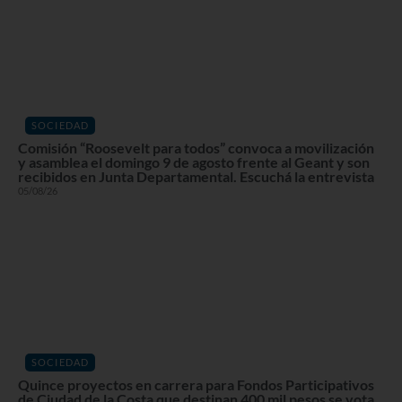
SOCIEDAD
Comisión “Roosevelt para todos” convoca a movilización
y asamblea el domingo 9 de agosto frente al Geant y son
recibidos en Junta Departamental. Escuchá la entrevista
05/08/26
SOCIEDAD
Quince proyectos en carrera para Fondos Participativos
de Ciudad de la Costa que destinan 400 mil pesos se vota