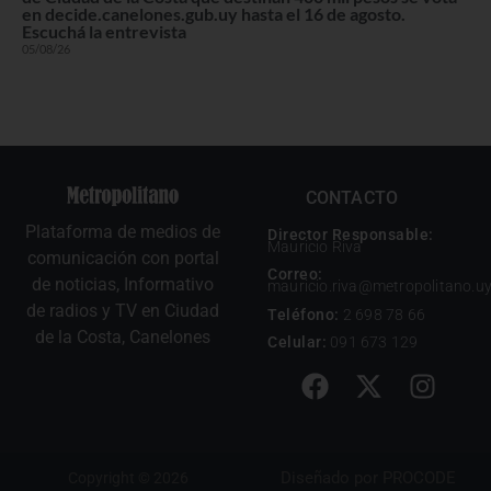
en decide.canelones.gub.uy hasta el 16 de agosto.
Escuchá la entrevista
05/08/26
CONTACTO
Plataforma de medios de
Director Responsable:
Mauricio Riva
comunicación con portal
Correo:
de noticias, Informativo
mauricio.riva@metropolitano.u
de radios y TV en Ciudad
Teléfono:
2 698 78 66
de la Costa, Canelones
Celular:
091 673 129
Diseñado por
PROCODE
Copyright © 2026