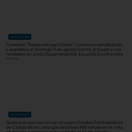
SOCIEDAD
Comisión “Roosevelt para todos” convoca a movilización
y asamblea el domingo 9 de agosto frente al Geant y son
recibidos en Junta Departamental. Escuchá la entrevista
05/08/26
SOCIEDAD
Quince proyectos en carrera para Fondos Participativos
de Ciudad de la Costa que destinan 400 mil pesos se vota
en decide.canelones.gub.uy hasta el 16 de agosto.