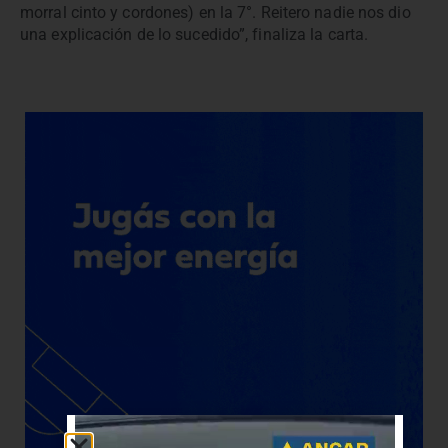
morral cinto y cordones) en la 7°. Reitero nadie nos dio
una explicación de lo sucedido”, finaliza la carta.