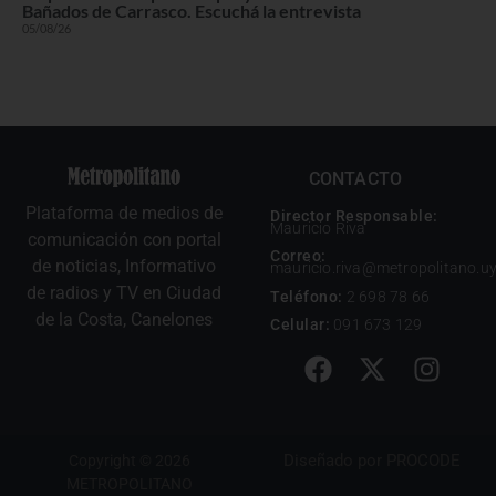
Bañados de Carrasco. Escuchá la entrevista
05/08/26
CONTACTO
Plataforma de medios de
Director Responsable:
Mauricio Riva
comunicación con portal
Correo:
de noticias, Informativo
mauricio.riva@metropolitano.u
de radios y TV en Ciudad
Teléfono:
2 698 78 66
de la Costa, Canelones
Celular:
091 673 129
Diseñado por
PROCODE
Copyright © 2026
METROPOLITANO