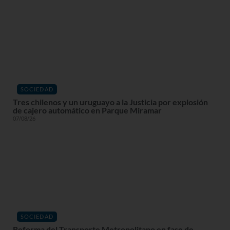
SOCIEDAD
Tres chilenos y un uruguayo a la Justicia por explosión
de cajero automático en Parque Miramar
07/08/26
SOCIEDAD
Reforma del Transporte Metropolitano en fase de