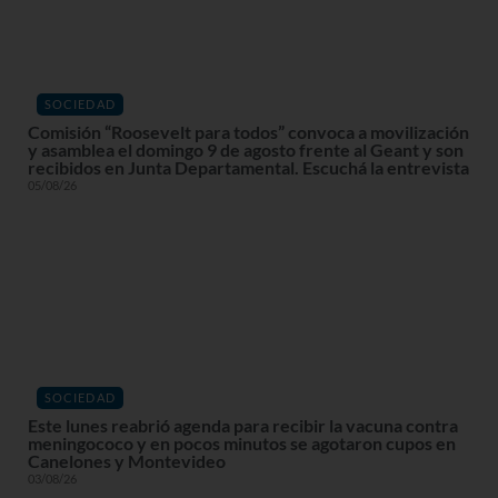
SOCIEDAD
Comisión “Roosevelt para todos” convoca a movilización
y asamblea el domingo 9 de agosto frente al Geant y son
recibidos en Junta Departamental. Escuchá la entrevista
05/08/26
SOCIEDAD
Este lunes reabrió agenda para recibir la vacuna contra
meningococo y en pocos minutos se agotaron cupos en
Canelones y Montevideo
03/08/26