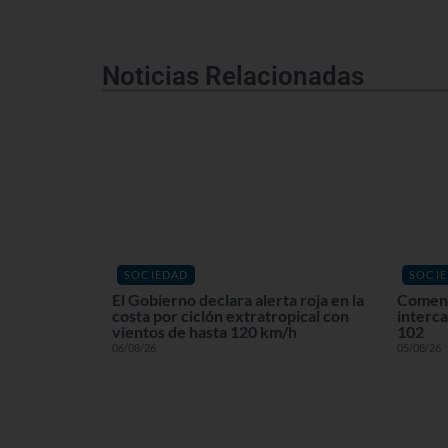
Noticias Relacionadas
SOCIEDAD
SOCI
El Gobierno declara alerta roja en la
Comenz
costa por ciclón extratropical con
interca
vientos de hasta 120 km/h
102
06/08/26
05/08/26