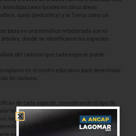
r investigaciones locales en cinco áreas
sfera, suelo (pedosfera) y la Tierra como un
o se basa en una temática relacionada con el
s árboles, donde se identificaron las especies
análisis del carbono que cada especie puede
ejemplares en el centro educativo para determinar
ción de carbono.
ficas de cada especie, considerando el tipo de
ular la biomasa.
o, lograron proyectar el comportamiento de
identificando cuáles serían los árboles más
ante ese periodo.