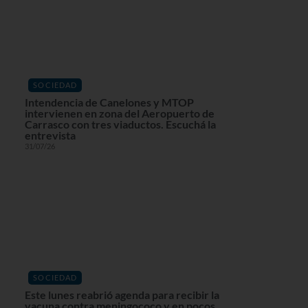
SOCIEDAD
Intendencia de Canelones y MTOP
intervienen en zona del Aeropuerto de
Carrasco con tres viaductos. Escuchá la
entrevista
31/07/26
SOCIEDAD
Este lunes reabrió agenda para recibir la
vacuna contra meningococo y en pocos