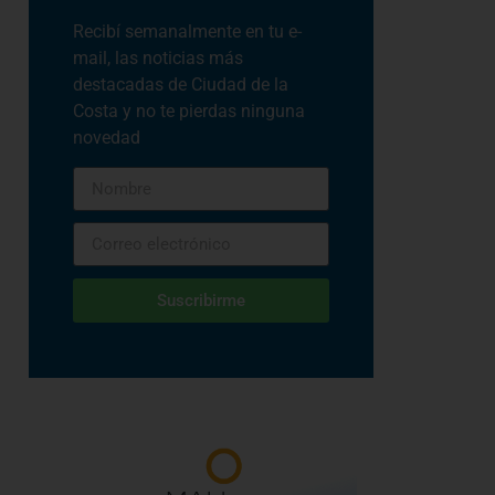
Recibí semanalmente en tu e-
mail, las noticias más
destacadas de Ciudad de la
Costa y no te pierdas ninguna
novedad
Suscribirme