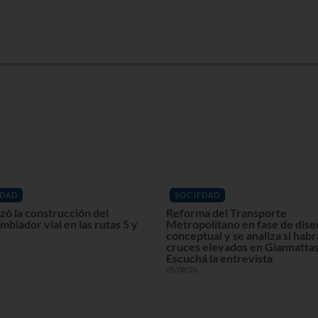
EDAD
SOCIEDAD
ó la construcción del
Reforma del Transporte
mbiador vial en las rutas 5 y
Metropolitano en fase de dis
conceptual y se analiza si habr
cruces elevados en Giannattas
Escuchá la entrevista
05/08/26