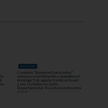
SOCIEDAD
Comisión “Roosevelt para todos”
eño
convoca a movilización y asamblea el
á
domingo 9 de agosto frente al Geant
io.
y son recibidos en Junta
Departamental. Escuchá la entrevista
05/08/26