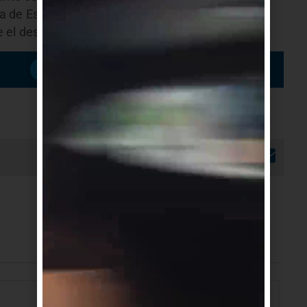
fica de España y dos docentes de Perú y Argentina,
el desarrollo del proyecto.
Suscribirme