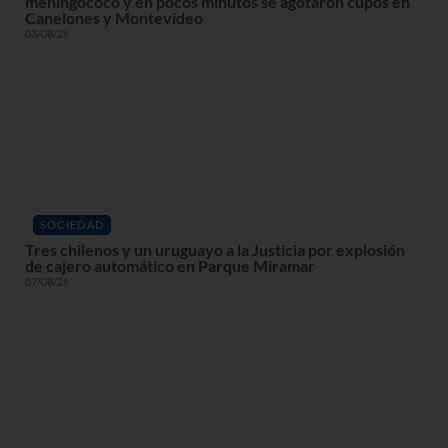
meningococo y en pocos minutos se agotaron cupos en
Canelones y Montevideo
03/08/26
SOCIEDAD
Tres chilenos y un uruguayo a la Justicia por explosión
de cajero automático en Parque Miramar
07/08/26