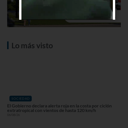
Lo más visto
SOCIEDAD
El Gobierno declara alerta roja en la costa por ciclón
extratropical con vientos de hasta 120 km/h
06/08/26