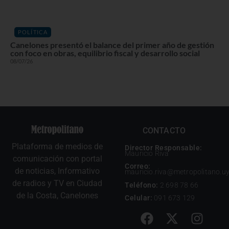
POLÍTICA
Canelones presentó el balance del primer año de gestión
con foco en obras, equilibrio fiscal y desarrollo social
08/07/26
CONTACTO
Plataforma de medios de
Director Responsable:
Mauricio Riva
comunicación con portal
Correo:
de noticias, Informativo
mauricio.riva@metropolitano.u
de radios y TV en Ciudad
Teléfono:
2 698 78 66
de la Costa, Canelones
Celular:
091 673 129