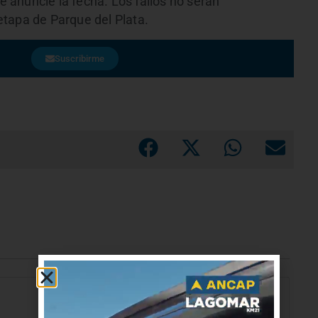
anuncie la fecha. Los fallos no serán
tapa de Parque del Plata.
Suscribirme