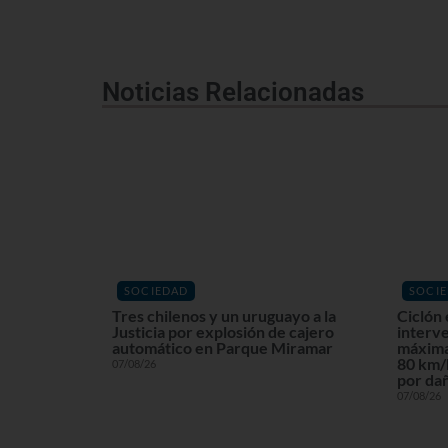
Noticias Relacionadas
SOCIEDAD
SOCI
Tres chilenos y un uruguayo a la
Ciclón 
Justicia por explosión de cajero
interv
automático en Parque Miramar
máxima
80 km/h
07/08/26
por dañ
07/08/26