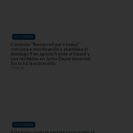
SOCIEDAD
Comisión “Roosevelt para todos”
convoca a movilización y asamblea el
domingo 9 de agosto frente al Geant y
son recibidos en Junta Departamental.
Escuchá la entrevista
05/08/26
SOCIEDAD
Este lunes reabrió agenda para recibir la