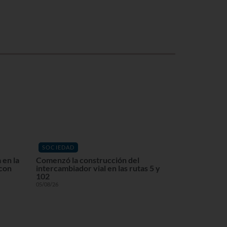
SOCIEDAD
 en la
Comenzó la construcción del
 con
intercambiador vial en las rutas 5 y
102
05/08/26