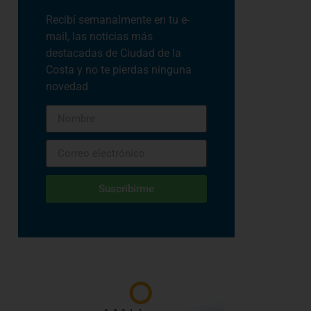
Recibí semanalmente en tu e-
mail, las noticias más
destacadas de Ciudad de la
Costa y no te pierdas ninguna
novedad
Suscribirme