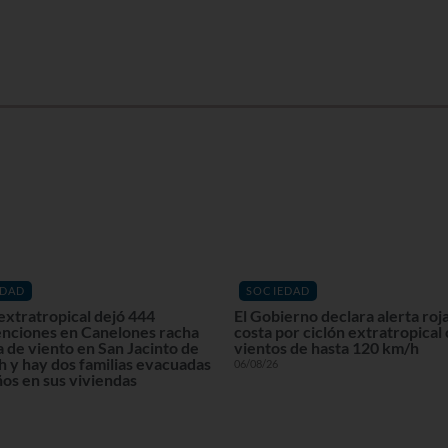
EDAD
SOCIEDAD
extratropical dejó 444
El Gobierno declara alerta roja
enciones en Canelones racha
costa por ciclón extratropical
 de viento en San Jacinto de
vientos de hasta 120 km/h
 y hay dos familias evacuadas
06/08/26
os en sus viviendas