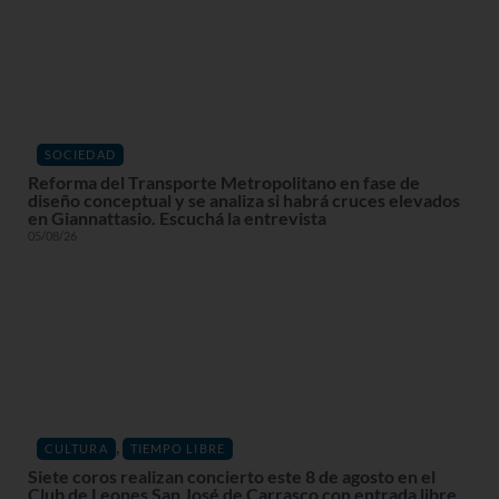
SOCIEDAD
Reforma del Transporte Metropolitano en fase de
diseño conceptual y se analiza si habrá cruces elevados
en Giannattasio. Escuchá la entrevista
05/08/26
,
CULTURA
TIEMPO LIBRE
Siete coros realizan concierto este 8 de agosto en el
Club de Leones San José de Carrasco con entrada libre.