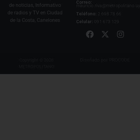
Correo:
de noticias, Informativo
mauricio.riva@metropolitano.u
de radios y TV en Ciudad
Teléfono:
2 698 78 66
de la Costa, Canelones
Celular:
091 673 129
Diseñado por
PROCODE
Copyright © 2026
METROPOLITANO