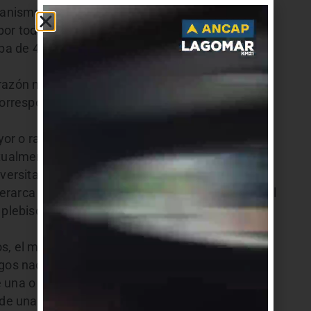
ganismo lleva a cabo la “preparación del material
s por todo el país. También comentó que las
ba de 40 mil personas”, entre funcionarios y
razón no vayan a votar el domingo, Garchitorena
orrespondiente o justificar la no emisión de su
or o razones de salud”, señaló. Las multas son
ctualmente se traduce a 1.741,pesos. En caso de
versitarios”, la sanción se duplica.
 jerarca recordó que solo existen papeletas para el
 plebiscito, simplemente no deben incluir la
s, el ministro explicó qué combinaciones son
gos nacionales y votar solamente a plebiscitos,
na o las dos papeletas por el Sí, y no introducir
 de una hoja de votación o la anulación de una