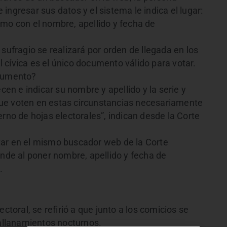
ingresar sus datos y el sistema le indica el lugar:
omo con el nombre, apellido y fecha de
sufragio se realizará por orden de llegada en los
al cívica es el único documento válido para votar.
ocumento?
cen e indicar su nombre y apellido y la serie y
ue voten en estas circunstancias necesariamente
erno de hojas electorales”, indican desde la Corte
tar en el mismo buscador web de la Corte
onde al poner nombre, apellido y fecha de
.
ctoral, se refirió a que junto a los comicios se
 allanamientos nocturnos.