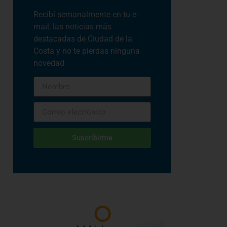
Recibí semanalmente en tu e-
mail, las noticias más
destacadas de Ciudad de la
Costa y no te pierdas ninguna
novedad
Suscribirme