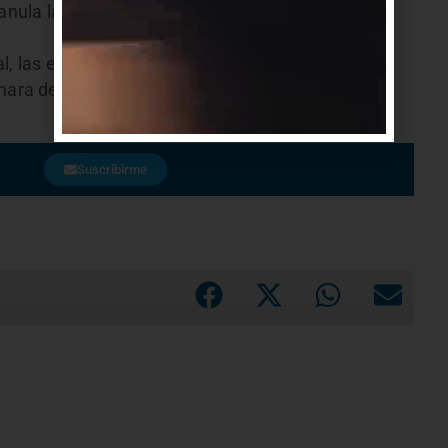
anula la totalidad del voto. No es posible anular
al, las elecciones definen cómo se conformará el
a de Diputados), de acuerdo al principio de
Suscribirme