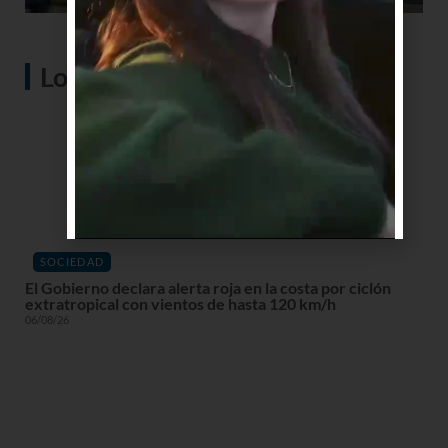
Lo más visto
SOCIEDAD
El Gobierno declara alerta roja en la costa por ciclón
extratropical con vientos de hasta 120 km/h
06/08/26