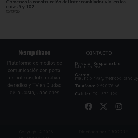
Comenzó la construcción del intercambiador vial en las
rutas 5 y 102
05/08/26
CONTACTO
Plataforma de medios de
Director Responsable:
Mauricio Riva
comunicación con portal
Correo:
de noticias, Informativo
mauricio.riva@metropolitano.u
de radios y TV en Ciudad
Teléfono:
2 698 78 66
de la Costa, Canelones
Celular:
091 673 129
Diseñado por
PROCODE
Copyright © 2026