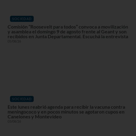
SOCIEDAD
Comisión “Roosevelt para todos” convoca a movilización
y asamblea el domingo 9 de agosto frente al Geant y son
recibidos en Junta Departamental. Escuchá la entrevista
05/08/26
SOCIEDAD
Este lunes reabrió agenda para recibir la vacuna contra
meningococo y en pocos minutos se agotaron cupos en
Canelones y Montevideo
03/08/26