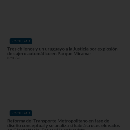
SOCIEDAD
Tres chilenos y un uruguayo a la Justicia por explosión
de cajero automático en Parque Miramar
07/08/26
SOCIEDAD
Reforma del Transporte Metropolitano en fase de
diseño conceptual y se analiza si habrá cruces elevados
en Giannattasio. Escuchá la entrevista