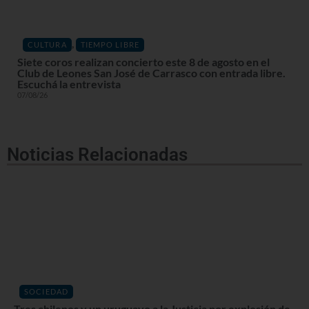
,
CULTURA
TIEMPO LIBRE
Siete coros realizan concierto este 8 de agosto en el
Club de Leones San José de Carrasco con entrada libre.
Escuchá la entrevista
07/08/26
Noticias Relacionadas
SOCIEDAD
Tres chilenos y un uruguayo a la Justicia por explosión de