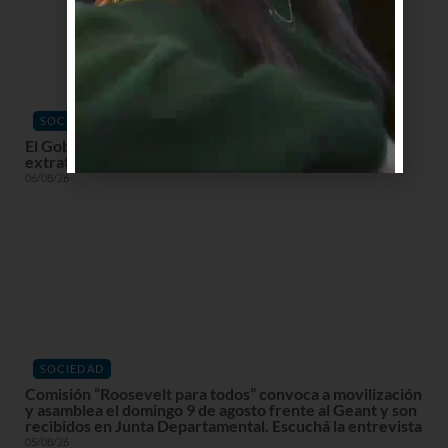
SOCIEDAD
El Gobierno declara alerta roja en la costa por ciclón
extratropical con vientos de hasta 120 km/h
06/08/26
SOCIEDAD
Comisión “Roosevelt para todos” convoca a movilización
y asamblea el domingo 9 de agosto frente al Geant y son
recibidos en Junta Departamental. Escuchá la entrevista
05/08/26