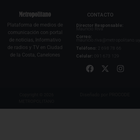
CONTACTO
Plataforma de medios de
Director Responsable:
Mauricio Riva
comunicación con portal
Correo:
de noticias, Informativo
mauricio.riva@metropolitano.u
de radios y TV en Ciudad
Teléfono:
2 698 78 66
de la Costa, Canelones
Celular:
091 673 129
Diseñado por
PROCODE
Copyright © 2026
METROPOLITANO