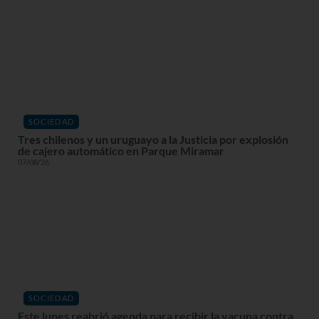
SOCIEDAD
Tres chilenos y un uruguayo a la Justicia por explosión
de cajero automático en Parque Miramar
07/08/26
SOCIEDAD
Este lunes reabrió agenda para recibir la vacuna contra