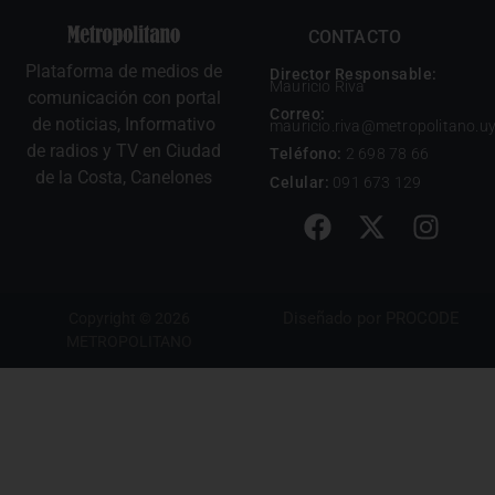
CONTACTO
Plataforma de medios de
Director Responsable:
Mauricio Riva
comunicación con portal
Correo:
de noticias, Informativo
mauricio.riva@metropolitano.u
de radios y TV en Ciudad
Teléfono:
2 698 78 66
de la Costa, Canelones
Celular:
091 673 129
Diseñado por
PROCODE
Copyright © 2026
METROPOLITANO