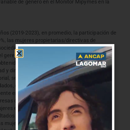
 variable de género en el Monitor Mipymes en la
años (2019-2023), en promedio, la participación de
9%, las mujeres propietarias/directivas de
 sociedades de capital (Sociedades Anónimas,
l gerente del área de Evaluación y Monitoreo de
btenidos “muestran la persistencia de una
ad y directiva de las empresas, particularmente
orial, se observa que en los sectores con el
ados, educación y salud) la brecha de género en
ente en el caso de las sociedades de capital. Se
resas que, a mayor tamaño y antigüedad de la
eres en la propiedad/directiva”.
ltados presentados evidencian las mayores
as mujeres para acceder a la dirección o