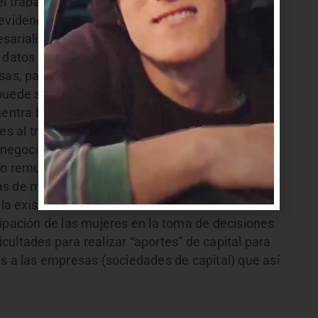
el trabajo brinda una primera aproximación a los
evidenciando la magnitud y persistencia de las
sarialidad del país.
 datos “tiene sustancial importancia. Por un lado,
esas, particularmente en aquellas de menor
puede ser relevante para que las mujeres
entra bien documentado que las mujeres
s al trabajo no remunerado que los hombres.
egocios parece ser una estrategia de
o remunerado. Por otro lado, conocer los niveles
sas de mayor tamaño o en las denominadas
r la existencia de brechas en el mundo
cipación de las mujeres en la toma de decisiones
ultades para realizar “aportes” de capital para
as a las empresas (sociedades de capital) que así