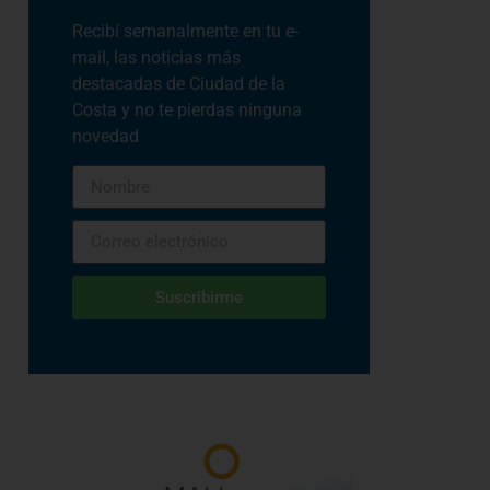
Recibí semanalmente en tu e-
mail, las noticias más
destacadas de Ciudad de la
Costa y no te pierdas ninguna
novedad
Suscribirme