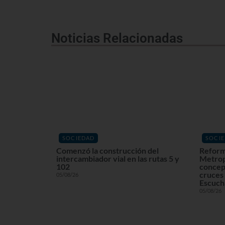
Noticias Relacionadas
SOCIEDAD
SOCI
Comenzó la construcción del
Reform
intercambiador vial en las rutas 5 y
Metrop
102
concept
cruces 
05/08/26
Escuchá
05/08/26