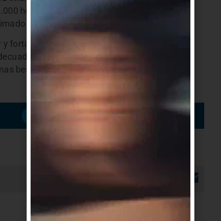
0.000 hogares más pobres con niños de 0 hasta 4
ximado de $2.000 mensuales por niño.
 y fortalecer” las tareas de fiscalización de
adecuado seguimiento de denuncias para
nas beneficiarias.
Suscribirme