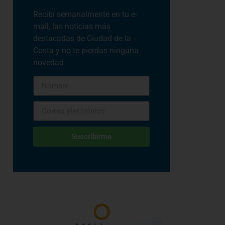
Recibí semanalmente en tu e-
mail, las noticias más
destacadas de Ciudad de la
Costa y no te pierdas ninguna
novedad
Suscribirme