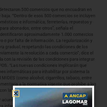
e detectaron 500 comercios que no encuadran en
 baja. “Dentro de esos 500 comercios se incluyen
domésticos e informática, ferreterías, repuestos y
 para abonados, entre otros”, señala el
identificaron aproximadamente 1.000 comercios
ro o por falta de información. La regularización y
a gradual, respetando las condiciones de los
iamente la resolución a cada comercio”, dice el
 con la revisión de las condiciones para integrar
 POS. “Las nuevas condiciones implicarán que
s informáticas para inhabilitar por sistema la
 MIDES (como alcohol, cigarrillos, tabaco, entre
mentaria a la normativa vigente que prohíbe a los
con la TUS”, dice el comunicado.
r acuerdos con proveedores para facilitar el
a infancia para beneficiarios del Bono Crianza..