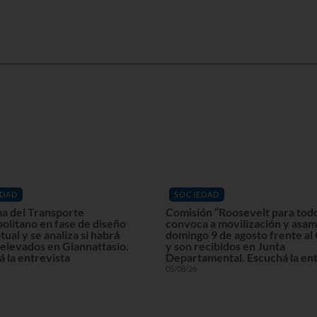
EDAD
SOCIEDAD
a del Transporte
Comisión “Roosevelt para tod
olitano en fase de diseño
convoca a movilización y asam
ual y se analiza si habrá
domingo 9 de agosto frente al
elevados en Giannattasio.
y son recibidos en Junta
 la entrevista
Departamental. Escuchá la ent
05/08/26