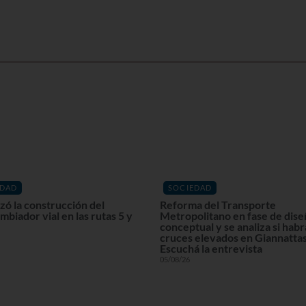
EDAD
SOCIEDAD
ó la construcción del
Reforma del Transporte
mbiador vial en las rutas 5 y
Metropolitano en fase de dis
conceptual y se analiza si habr
cruces elevados en Giannattas
Escuchá la entrevista
05/08/26