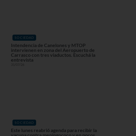
SOCIEDAD
Intendencia de Canelones y MTOP
intervienen en zona del Aeropuerto de
Carrasco con tres viaductos. Escuchá la
entrevista
31/07/26
SOCIEDAD
Este lunes reabrió agenda para recibir la
vacuna contra meningococo y en pocos