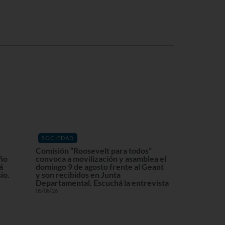
SOCIEDAD
Comisión “Roosevelt para todos”
eño
convoca a movilización y asamblea el
á
domingo 9 de agosto frente al Geant
io.
y son recibidos en Junta
Departamental. Escuchá la entrevista
05/08/26