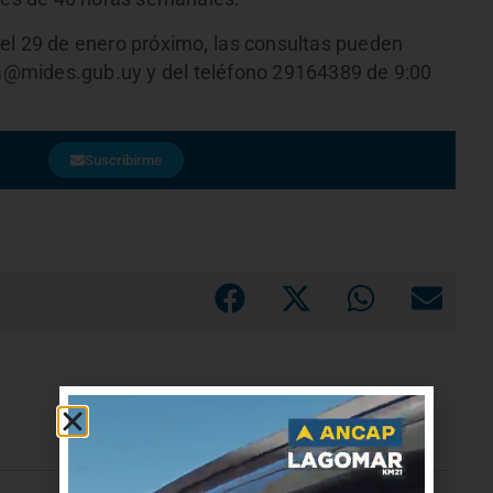
 el 29 de enero próximo
,
las consultas pueden
nda@mides.gub.uy y del teléfono 29164389 de 9:00
Suscribirme