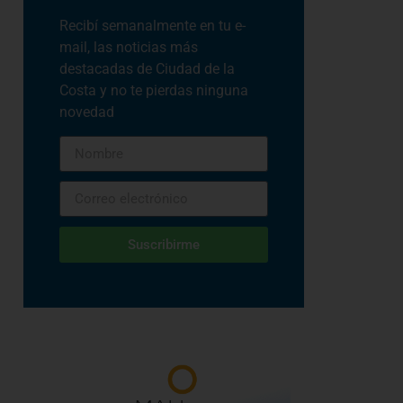
Recibí semanalmente en tu e-
mail, las noticias más
destacadas de Ciudad de la
Costa y no te pierdas ninguna
novedad
Suscribirme