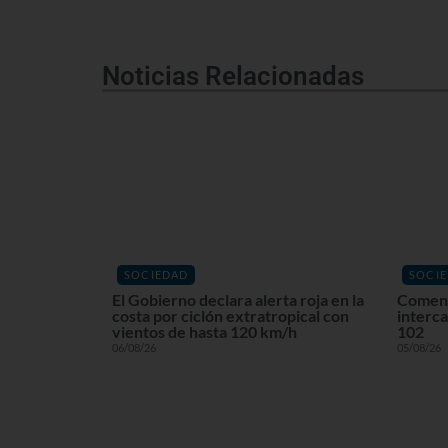
Noticias Relacionadas
SOCIEDAD
SOCI
El Gobierno declara alerta roja en la
Comenz
costa por ciclón extratropical con
interca
vientos de hasta 120 km/h
102
06/08/26
05/08/26