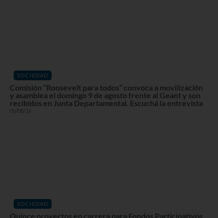
SOCIEDAD
Comisión “Roosevelt para todos” convoca a movilización
y asamblea el domingo 9 de agosto frente al Geant y son
recibidos en Junta Departamental. Escuchá la entrevista
05/08/26
SOCIEDAD
Quince proyectos en carrera para Fondos Participativos