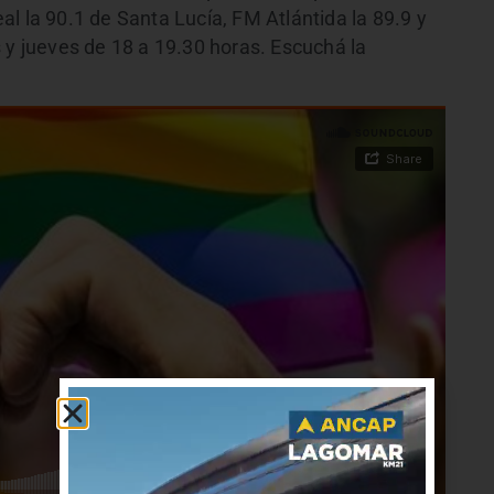
l la 90.1 de Santa Lucía, FM Atlántida la 89.9 y
 y jueves de 18 a 19.30 horas. Escuchá la