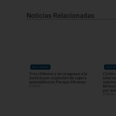
Noticias Relacionadas
SOCIEDAD
SOCI
Tres chilenos y un uruguayo a la
Ciclón 
Justicia por explosión de cajero
interv
automático en Parque Miramar
máxima
80 km/h
07/08/26
por dañ
07/08/26