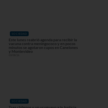
SOCIEDAD
Este lunes reabrió agenda para recibir la
vacuna contra meningococo y en pocos
minutos se agotaron cupos en Canelones
y Montevideo
03/08/26
SOCIEDAD
Tres chilenos y un uruguayo a la Justicia