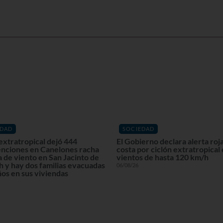
EDAD
SOCIEDAD
extratropical dejó 444
El Gobierno declara alerta roja
enciones en Canelones racha
costa por ciclón extratropical
 de viento en San Jacinto de
vientos de hasta 120 km/h
 y hay dos familias evacuadas
06/08/26
os en sus viviendas