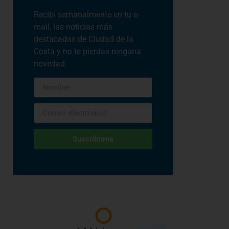
Recibí semanalmente en tu e-
mail, las noticias más
destacadas de Ciudad de la
Costa y no te pierdas ninguna
novedad
Suscribirme