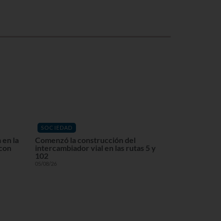
SOCIEDAD
 en la
Comenzó la construcción del
 con
intercambiador vial en las rutas 5 y
102
05/08/26