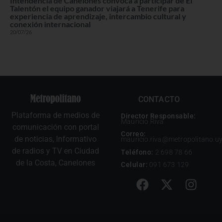
Intendencia de Canelones convoca a participar de El
Talentón el equipo ganador viajará a Tenerife para
experiencia de aprendizaje, intercambio cultural y
conexión internacional
20/07/26
CONTACTO
Plataforma de medios de
Director Responsable:
Mauricio Riva
comunicación con portal
Correo:
de noticias, Informativo
mauricio.riva@metropolitano.u
de radios y TV en Ciudad
Teléfono:
2 698 78 66
de la Costa, Canelones
Celular:
091 673 129