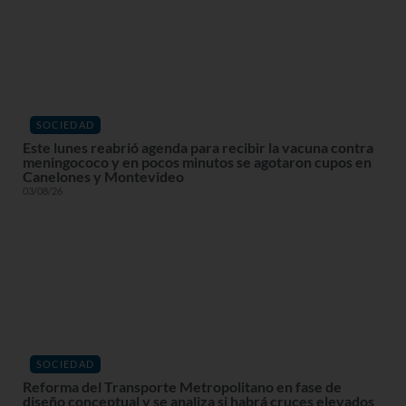
SOCIEDAD
Este lunes reabrió agenda para recibir la vacuna contra
meningococo y en pocos minutos se agotaron cupos en
Canelones y Montevideo
03/08/26
SOCIEDAD
Reforma del Transporte Metropolitano en fase de
diseño conceptual y se analiza si habrá cruces elevados