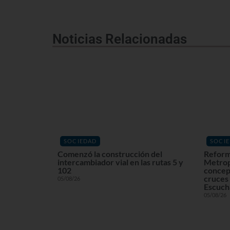
Noticias Relacionadas
SOCIEDAD
SOCI
Comenzó la construcción del
Reform
intercambiador vial en las rutas 5 y
Metrop
102
concept
cruces 
05/08/26
Escuchá
05/08/26