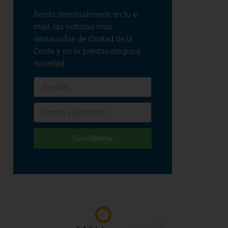
Recibí semanalmente en tu e-
mail, las noticias más
destacadas de Ciudad de la
Costa y no te pierdas ninguna
novedad
Suscribirme