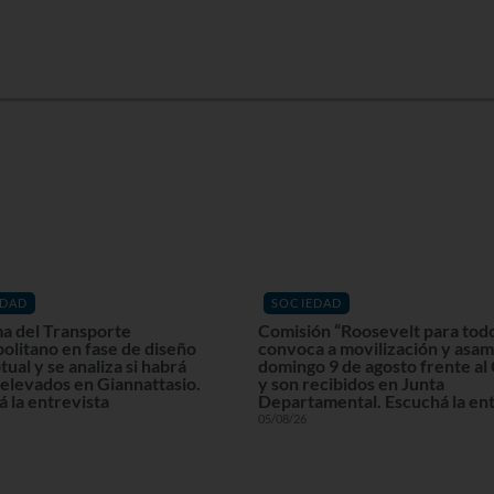
EDAD
SOCIEDAD
a del Transporte
Comisión “Roosevelt para tod
olitano en fase de diseño
convoca a movilización y asam
ual y se analiza si habrá
domingo 9 de agosto frente al
elevados en Giannattasio.
y son recibidos en Junta
 la entrevista
Departamental. Escuchá la ent
05/08/26