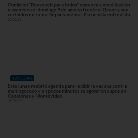
Comisión “Roosevelt para todos” convoca a movilización
y asamblea el domingo 9 de agosto frente al Geant y son
recibidos en Junta Departamental. Escuchá la entrevista
05/08/26
SOCIEDAD
Este lunes reabrió agenda para recibir la vacuna contra
meningococo y en pocos minutos se agotaron cupos en
Canelones y Montevideo
03/08/26