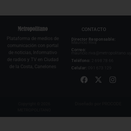
CONTACTO
Plataforma de medios de
Director Responsable:
Mauricio Riva
comunicación con portal
Correo:
de noticias, Informativo
mauricio.riva@metropolitano.u
de radios y TV en Ciudad
Teléfono:
2 698 78 66
de la Costa, Canelones
Celular:
091 673 129
Diseñado por
PROCODE
Copyright © 2026
METROPOLITANO