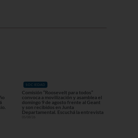
SOCIEDAD
Comisión “Roosevelt para todos”
eño
convoca a movilización y asamblea el
á
domingo 9 de agosto frente al Geant
io.
y son recibidos en Junta
Departamental. Escuchá la entrevista
05/08/26