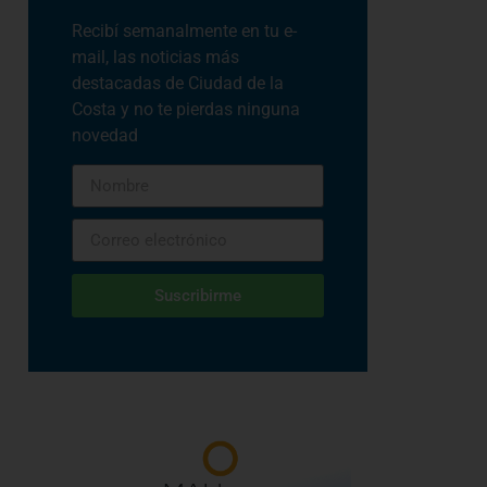
Recibí semanalmente en tu e-
mail, las noticias más
destacadas de Ciudad de la
Costa y no te pierdas ninguna
novedad
Suscribirme