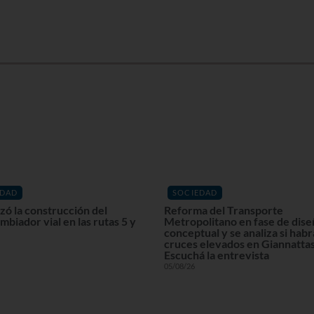
EDAD
SOCIEDAD
ó la construcción del
Reforma del Transporte
mbiador vial en las rutas 5 y
Metropolitano en fase de dis
conceptual y se analiza si habr
cruces elevados en Giannattas
Escuchá la entrevista
05/08/26