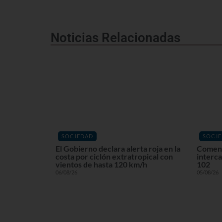
Noticias Relacionadas
SOCIEDAD
SOCI
El Gobierno declara alerta roja en la
Comenz
costa por ciclón extratropical con
interca
vientos de hasta 120 km/h
102
06/08/26
05/08/26