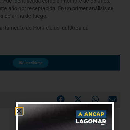
ta. Fue identificada como un hombre de 33 años,
te año por receptación. En un primer análisis se
os de arma de fuego.
partamento de Homicidios, del Área de
Suscribirme