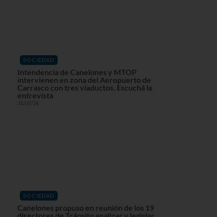
SOCIEDAD
Intendencia de Canelones y MTOP
intervienen en zona del Aeropuerto de
Carrasco con tres viaductos. Escuchá la
entrevista
31/07/26
SOCIEDAD
Canelones propuso en reunión de los 19
directores de Tránsito analizar y legislar