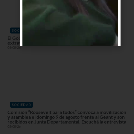
SOCIEDAD
El Gobierno declara alerta roja en la costa por ciclón
extratropical con vientos de hasta 120 km/h
06/08/26
SOCIEDAD
Comisión “Roosevelt para todos” convoca a movilización
y asamblea el domingo 9 de agosto frente al Geant y son
recibidos en Junta Departamental. Escuchá la entrevista
05/08/26