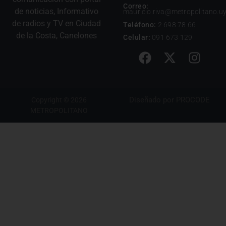
Correo:
de noticias, Informativo
mauricio.riva@metropolitano.u
de radios y TV en Ciudad
Teléfono:
2 698 78 66
de la Costa, Canelones
Celular:
091 673 129
Diseñado por
PROCODE
Copyright © 2026
METROPOLITANO