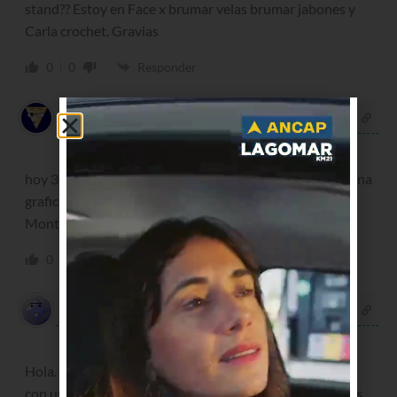
stand?? Estoy en Face x brumar velas brumar jabones y
Carla crochet. Gravias
0
0
Responder
Ana Maria Machado
hace 10 años
hoy 30 de junio tengo tiempo de apuntarme, soy artesana
grafica, pinto, estoy en el Mercado de los artesanos de
Montevideo, gracias
0
0
Responder
alejandra
hace 10 años
Hola. Hago muñecos a crochet y cestas. Puedo exponer
con ustedes. Bueno espero su contestación. Gracias. Les