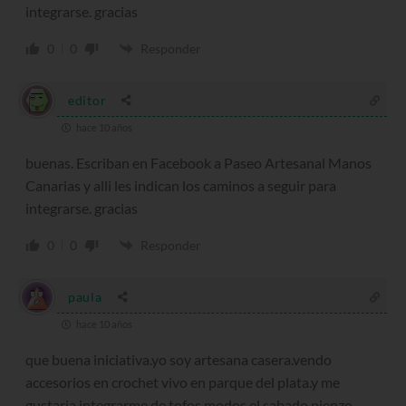
integrarse. gracias
0
0
Responder
editor
hace 10 años
buenas. Escriban en Facebook a Paseo Artesanal Manos
Canarias y alli les indican los caminos a seguir para
integrarse. gracias
0
0
Responder
paula
hace 10 años
que buena iniciativa.yo soy artesana casera.vendo
accesorios en crochet vivo en parque del plata.y me
gustaria integrarme.de tofos modos el sabado pienzo