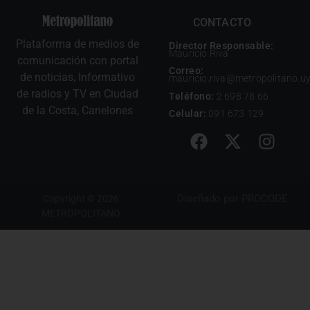
CONTACTO
Plataforma de medios de
Director Responsable:
Mauricio Riva
comunicación con portal
Correo:
de noticias, Informativo
mauricio.riva@metropolitano.u
de radios y TV en Ciudad
Teléfono:
2 698 78 66
de la Costa, Canelones
Celular:
091 673 129
Diseñado por
PROCODE
Copyright © 2026
METROPOLITANO