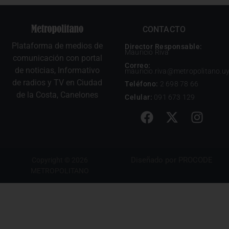
CONTACTO
Plataforma de medios de
Director Responsable:
Mauricio Riva
comunicación con portal
Correo:
de noticias, Informativo
mauricio.riva@metropolitano.u
de radios y TV en Ciudad
Teléfono:
2 698 78 66
de la Costa, Canelones
Celular:
091 673 129
Diseñado por
PROCODE
Copyright © 2026
METROPOLITANO