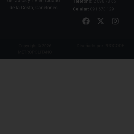
de radios y TV en Ciudad
Teléfono:
2 698 78 66
de la Costa, Canelones
Celular:
091 673 129
Diseñado por
PROCODE
Copyright © 2026
METROPOLITANO