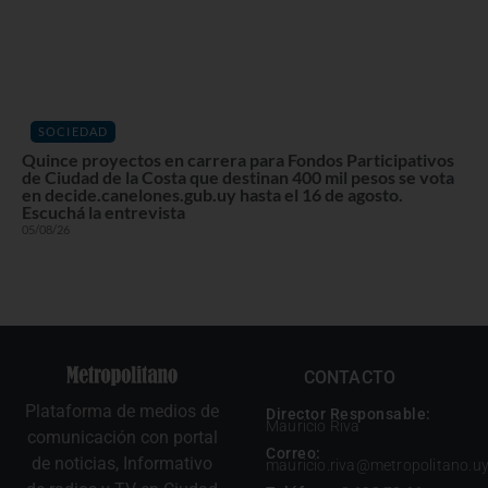
SOCIEDAD
Quince proyectos en carrera para Fondos Participativos
de Ciudad de la Costa que destinan 400 mil pesos se vota
en decide.canelones.gub.uy hasta el 16 de agosto.
Escuchá la entrevista
05/08/26
CONTACTO
Plataforma de medios de
Director Responsable:
Mauricio Riva
comunicación con portal
Correo:
de noticias, Informativo
mauricio.riva@metropolitano.u