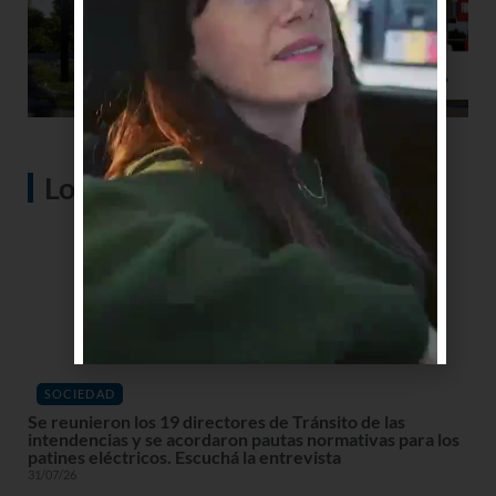
Lo más visto
SOCIEDAD
Se reunieron los 19 directores de Tránsito de las
intendencias y se acordaron pautas normativas para los
patines eléctricos. Escuchá la entrevista
31/07/26