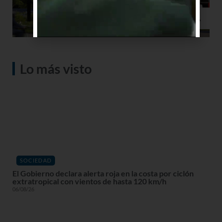
Lo más visto
SOCIEDAD
El Gobierno declara alerta roja en la costa por ciclón
extratropical con vientos de hasta 120 km/h
06/08/26