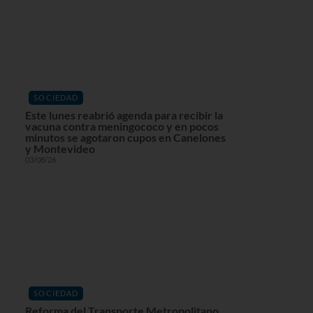
SOCIEDAD
Este lunes reabrió agenda para recibir la
vacuna contra meningococo y en pocos
minutos se agotaron cupos en Canelones
y Montevideo
03/08/26
SOCIEDAD
Reforma del Transporte Metropolitano