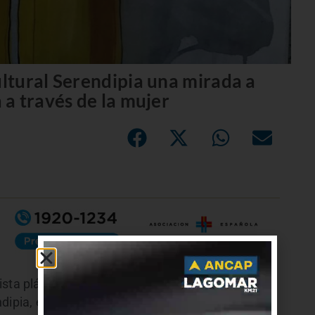
ltural Serendipia una mirada a
a través de la mujer
ista plástica Angie Lozada expone en la Sala
dipia, en calle de Los Leones y Calle 70 en