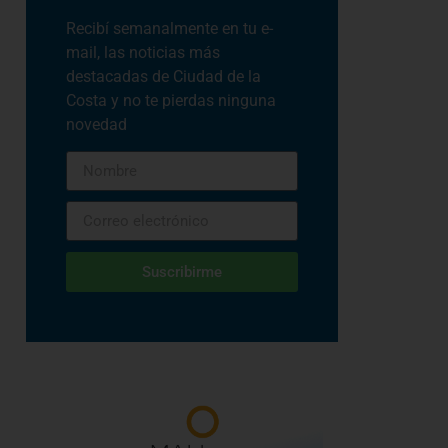
Recibí semanalmente en tu e-
mail, las noticias más
destacadas de Ciudad de la
Costa y no te pierdas ninguna
novedad
Suscribirme