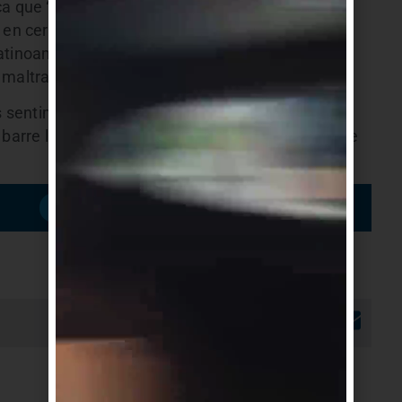
a que “nos trae un paisaje de lo que hace algún
a en cerámica. Continuando un concepto definido
atinoamérica representada a través de la mujer y
n maltratada”.
s sentimientos al sentir impotencia por los
barre la miseria. “Porque Angie pinta rabia, Angie
Suscribirme