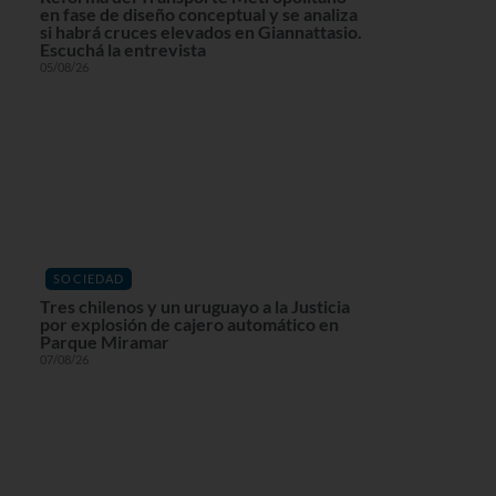
en fase de diseño conceptual y se analiza
si habrá cruces elevados en Giannattasio.
Escuchá la entrevista
05/08/26
SOCIEDAD
Tres chilenos y un uruguayo a la Justicia
por explosión de cajero automático en
Parque Miramar
07/08/26