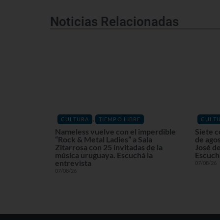
Noticias Relacionadas
,
CULTURA
TIEMPO LIBRE
CULT
Nameless vuelve con el imperdible
Siete c
“Rock & Metal Ladies” a Sala
de agos
Zitarrosa con 25 invitadas de la
José de
música uruguaya. Escuchá la
Escuchá
entrevista
07/08/26
07/08/26