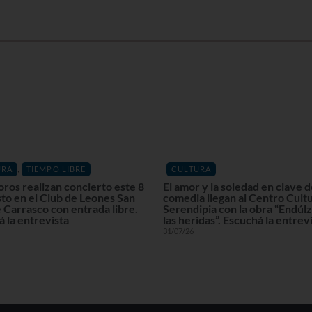
,
URA
TIEMPO LIBRE
CULTURA
oros realizan concierto este 8
El amor y la soledad en clave 
to en el Club de Leones San
comedia llegan al Centro Cultu
 Carrasco con entrada libre.
Serendipia con la obra “Endú
 la entrevista
las heridas”. Escuchá la entrev
31/07/26