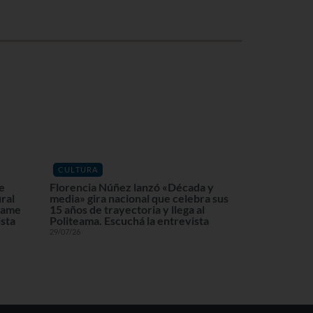
CULTURA
de
Florencia Núñez lanzó «Década y
ral
media» gira nacional que celebra sus
lzame
15 años de trayectoria y llega al
ista
Politeama. Escuchá la entrevista
29/07/26