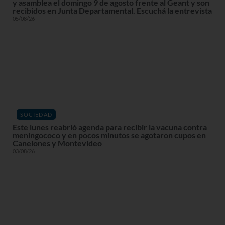
y asamblea el domingo 9 de agosto frente al Geant y son
recibidos en Junta Departamental. Escuchá la entrevista
05/08/26
SOCIEDAD
Este lunes reabrió agenda para recibir la vacuna contra
meningococo y en pocos minutos se agotaron cupos en
Canelones y Montevideo
03/08/26