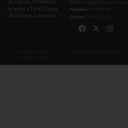
de noticias, Informativo
mauricio.riva@metropolitano.u
de radios y TV en Ciudad
Teléfono:
2 698 78 66
de la Costa, Canelones
Celular:
091 673 129
Diseñado por
PROCODE
Copyright © 2026
METROPOLITANO