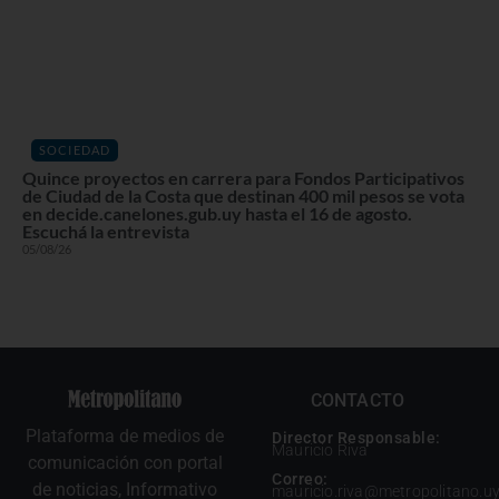
SOCIEDAD
Quince proyectos en carrera para Fondos Participativos
de Ciudad de la Costa que destinan 400 mil pesos se vota
en decide.canelones.gub.uy hasta el 16 de agosto.
Escuchá la entrevista
05/08/26
CONTACTO
Plataforma de medios de
Director Responsable:
Mauricio Riva
comunicación con portal
Correo:
de noticias, Informativo
mauricio.riva@metropolitano.u