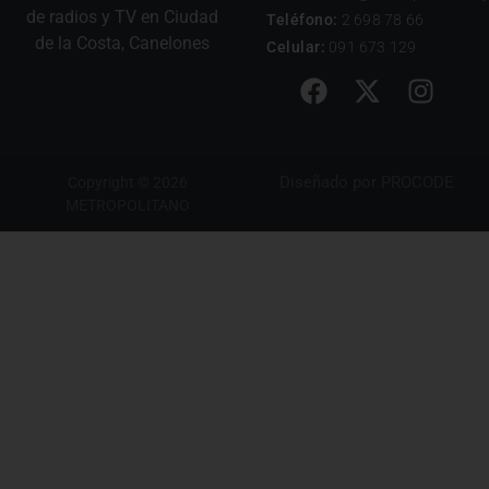
de radios y TV en Ciudad
Teléfono:
2 698 78 66
de la Costa, Canelones
Celular:
091 673 129
Diseñado por
PROCODE
Copyright © 2026
METROPOLITANO