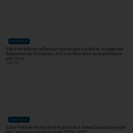
POLÍTICA
Edil Marteluna reflota proyecto para unificar el pago del
Impuesto de Primaria y la Contribución tras la polémica
por Orsi
16/07/26
POLÍTICA
Edila Nathali Muniz del FA presidirá Junta Departamental
de Canelones en el período 2026-2027