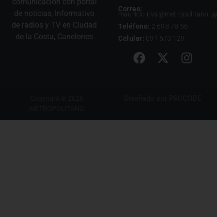
comunicación con portal
Correo:
de noticias, Informativo
mauricio.riva@metropolitano.u
de radios y TV en Ciudad
Teléfono:
2 698 78 66
de la Costa, Canelones
Celular:
091 673 129
Diseñado por
PROCODE
Copyright © 2026
METROPOLITANO