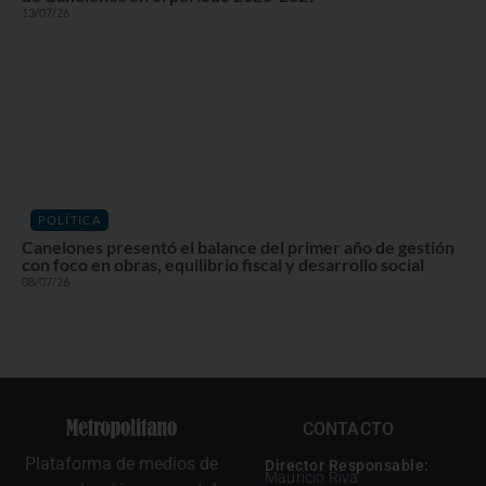
13/07/26
POLÍTICA
Canelones presentó el balance del primer año de gestión
con foco en obras, equilibrio fiscal y desarrollo social
08/07/26
CONTACTO
Plataforma de medios de
Director Responsable:
Mauricio Riva