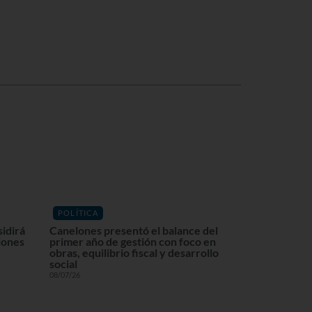
POLÍTICA
sidirá
Canelones presentó el balance del
lones
primer año de gestión con foco en
obras, equilibrio fiscal y desarrollo
social
08/07/26