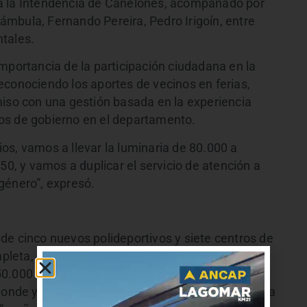
a la Intendencia de Canelones, acompañado por
mbula, Fernando Pereira, Pedro Irigoín, entre
tales.
mportancia de la participación ciudadana en la
econociendo los aportes de vecinos en ferias,
miso con una gestión basada en la experiencia
os de gobierno en el departamento.
os, vamos a llevar la luminaria de 80.000 a
50, y vamos a duplicar el servicio de atención a
género”, expresó.
de cinco nuevos polideportivos y siete centros de
ompleta, así como la ampliación del programa de
50.000 unidades. “Queremos profundizar el
 donde ya tenemos un 80% de aprobación gracias a