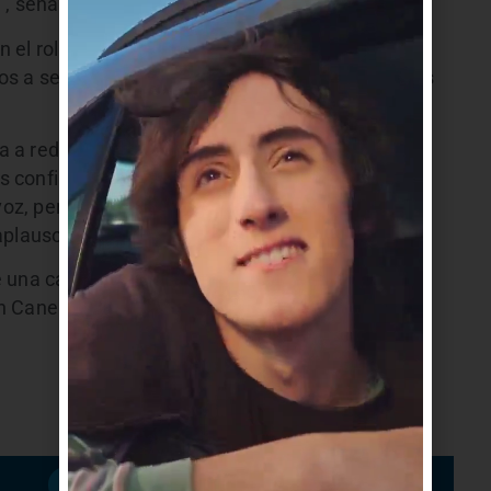
, señaló.
el rol de la intendencia a funciones básicas:
 a seguir apostando a la cultura, a los derechos
ia a redoblar esfuerzos en los días previos a las
confiar. Esta elección no está ganada, pero la
z, pero nunca sin piernas para caminar ni sin
aplausos.
e una campaña en la que el Frente Amplio espera
 Canelones y ampliar su respaldo en los
Suscribirme