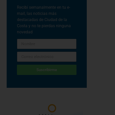
Recibí semanalmente en tu e-
mail, las noticias más
destacadas de Ciudad de la
Costa y no te pierdas ninguna
novedad
Suscribirme