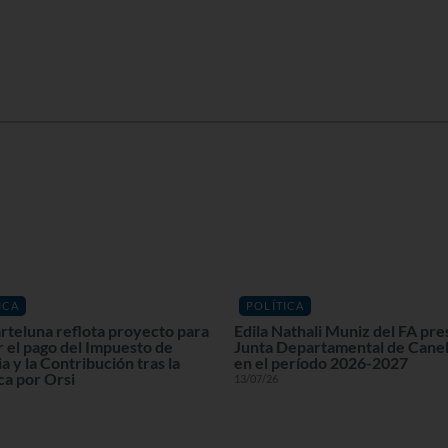
ICA
POLÍTICA
rteluna reflota proyecto para
Edila Nathali Muniz del FA pre
r el pago del Impuesto de
Junta Departamental de Cane
a y la Contribución tras la
en el período 2026-2027
ca por Orsi
13/07/26