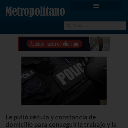
Le pidió cédula y constancia de
domicilio para conseguirle trabajo y la