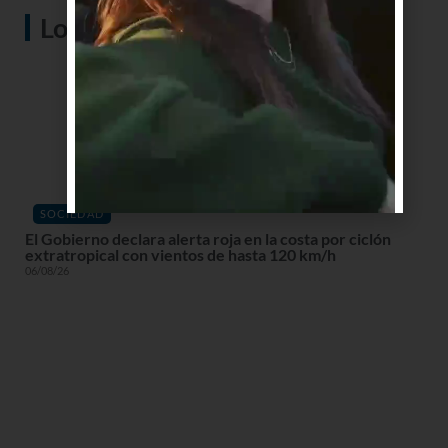
Lo más visto
SOCIEDAD
El Gobierno declara alerta roja en la costa por ciclón
extratropical con vientos de hasta 120 km/h
06/08/26