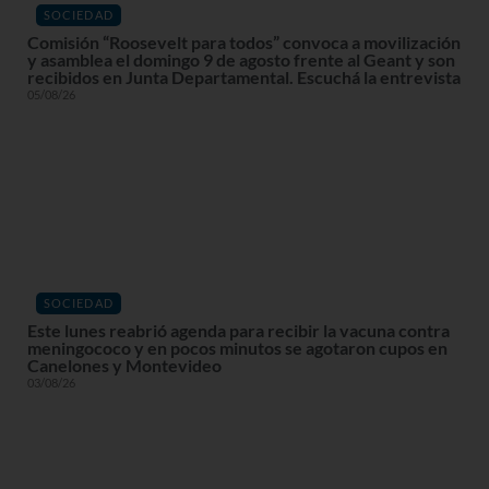
SOCIEDAD
Comisión “Roosevelt para todos” convoca a movilización
y asamblea el domingo 9 de agosto frente al Geant y son
recibidos en Junta Departamental. Escuchá la entrevista
05/08/26
SOCIEDAD
Este lunes reabrió agenda para recibir la vacuna contra
meningococo y en pocos minutos se agotaron cupos en
Canelones y Montevideo
03/08/26