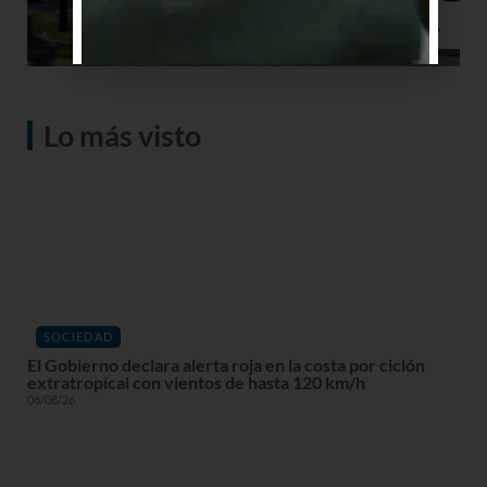
Lo más visto
SOCIEDAD
El Gobierno declara alerta roja en la costa por ciclón
extratropical con vientos de hasta 120 km/h
06/08/26