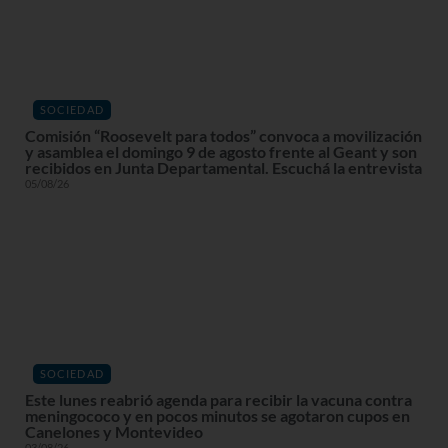
SOCIEDAD
Comisión “Roosevelt para todos” convoca a movilización
y asamblea el domingo 9 de agosto frente al Geant y son
recibidos en Junta Departamental. Escuchá la entrevista
05/08/26
SOCIEDAD
Este lunes reabrió agenda para recibir la vacuna contra
meningococo y en pocos minutos se agotaron cupos en
Canelones y Montevideo
03/08/26