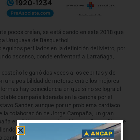
e pocos creían, se está dando en este 2018 que
Liga Uruguaya de Básquetbol.
 equipos perfilados en la definición del Metro, por
gundo ascenso, donde enfrentará a Larrañaga,
o costeño le ganó dos veces a los cebritas y de
n una posibilidad de meterse entre los mejores
formas hay coincidencia en que si no se logra el
otable campaña liderada en la cancha por el
Gustavo Sander, aunque por un problema cardíaco
ne la colaboración de Jorge Campaña, un gran
aña en diálogo con revista Metropolitano dijo que
iendo con creces” o sea que “si nos toca ganar
o contrario, no empañaremos esta notable