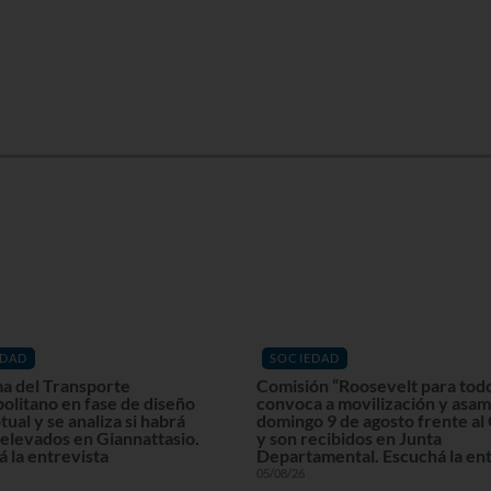
EDAD
SOCIEDAD
a del Transporte
Comisión “Roosevelt para tod
olitano en fase de diseño
convoca a movilización y asam
ual y se analiza si habrá
domingo 9 de agosto frente al
elevados en Giannattasio.
y son recibidos en Junta
 la entrevista
Departamental. Escuchá la ent
05/08/26