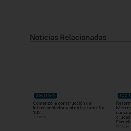
Noticias Relacionadas
SOCIEDAD
SOCI
Comenzó la construcción del
Reform
intercambiador vial en las rutas 5 y
Metrop
102
concept
cruces 
05/08/26
Escuchá
05/08/26