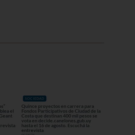
SOCIEDAD
os”
Quince proyectos en carrera para
blea el
Fondos Participativos de Ciudad de la
 Geant
Costa que destinan 400 mil pesos se
vota en decide.canelones.gub.uy
revista
hasta el 16 de agosto. Escuchá la
entrevista
05/08/26