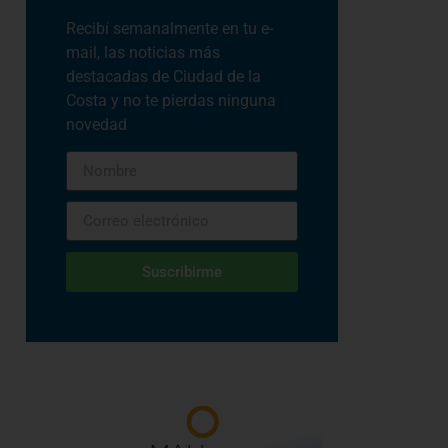
Recibí semanalmente en tu e-
mail, las noticias más
destacadas de Ciudad de la
Costa y no te pierdas ninguna
novedad
Suscribirme