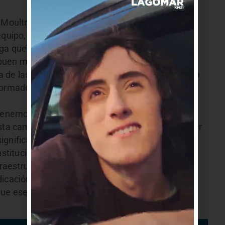
 Moultrie, casi con seguridad el mejor extranjero
equipo, es muy buen jugador de equipo. Y con la
aga que vino de Biguá y ha cumplido, con Rodrigo
 buen momento, con Gonzalo Álvarez que tiene
 de las categorías menores del club más el resto
formado un gran grupo y un equipo que dio pelea
tenemos, pero reitero, lo que se ha hecho es
sta campaña nos da un lugar en el deporte y al ser
gnifica el crecimiento del club”, dijo Campaña.
nstitución Daniel López dijo que “los sucesos
nfraestructura, van de la mano en nuestro plan de
dedicación de mucha gente, seguimos avanzando
que eses un gran club con un fuerte raigambre en