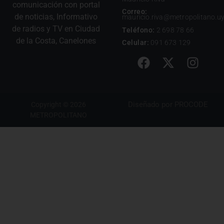
comunicación con portal
Correo:
de noticias, Informativo
mauricio.riva@metropolitano.u
de radios y TV en Ciudad
Teléfono:
2 698 78 66
de la Costa, Canelones
Celular:
091 673 129
Diseñado por
PROCODE
Copyright © 2026
METROPOLITANO