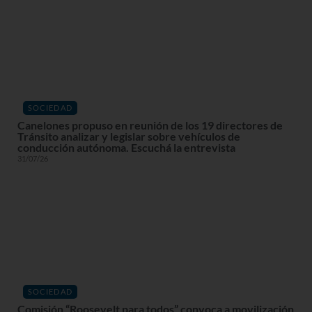
SOCIEDAD
Canelones propuso en reunión de los 19 directores de
Tránsito analizar y legislar sobre vehículos de
conducción autónoma. Escuchá la entrevista
31/07/26
SOCIEDAD
Comisión “Roosevelt para todos” convoca a movilización